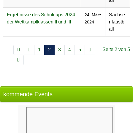
all
Ergebnisse des Schulcups 2024
Sachse
24. März
der Wettkampfklassen II und III
nfaustb
2024
all
Seite 2 von 5
1
2
3
4
5
kommende Events