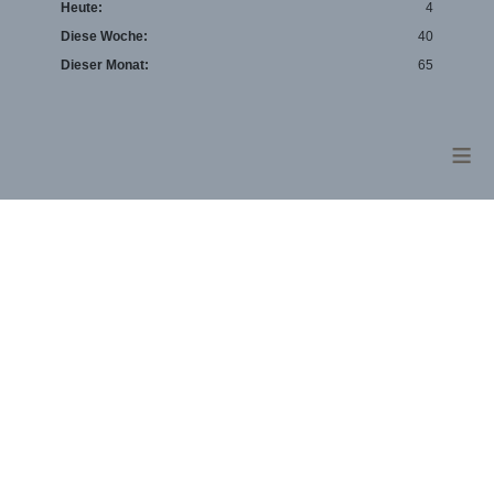
Heute:
4
Diese Woche:
40
Dieser Monat:
65
≡